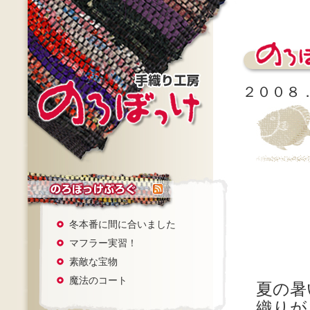
２００８
冬本番に間に合いました
マフラー実習！
素敵な宝物
魔法のコート
夏の暑
織りが