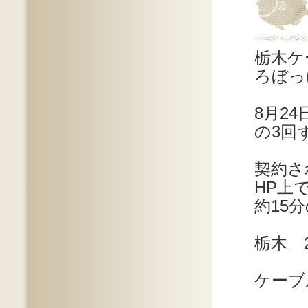
栃木ケ
ろぼっ
8月24
の3回
契約さ
HP上
約15
栃木 
ケーブ