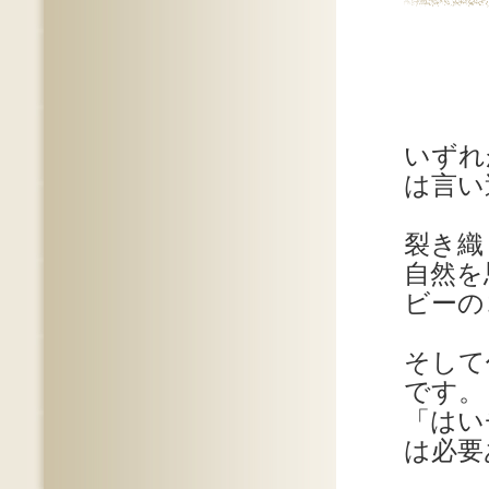
いずれ
は言い
裂き織
自然を
ビーの
そして
です。
「はい
は必要