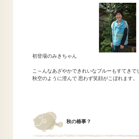
初登場のみきちゃん
こ～んなあざやかできれいなブルーもすてきで
秋空のように澄んで 思わず笑顔がこぼれます。
秋の椿事？