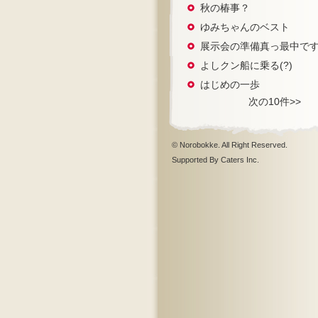
秋の椿事？
ゆみちゃんのベスト
展示会の準備真っ最中で
よしクン船に乗る(?)
はじめの一歩
次の10件>>
© Norobokke. All Right Reserved.
Supported By Caters Inc.