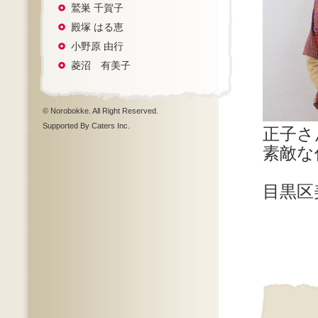
鷲巣 千賀子
殿塚 はる恵
小野原 由行
菱沼 有美子
© Norobokke. All Right Reserved.
Supported By Caters Inc.
正子さ
素敵な
目黒区