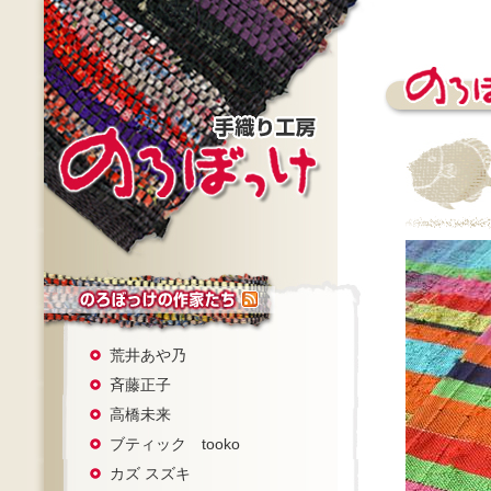
荒井あや乃
斉藤正子
高橋未来
ブティック tooko
カズ スズキ