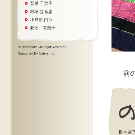
鷲巣 千賀子
殿塚 はる恵
小野原 由行
菱沼 有美子
© Norobokke. All Right Reserved.
Supported By Caters Inc.
前