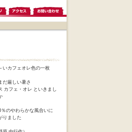
～いカフェオレ色の一枚
まだ厳しい暑さ
ス カフェ・オレ といきまし
か
00％のやわらかな風合いに
がりました
野原 由行作）