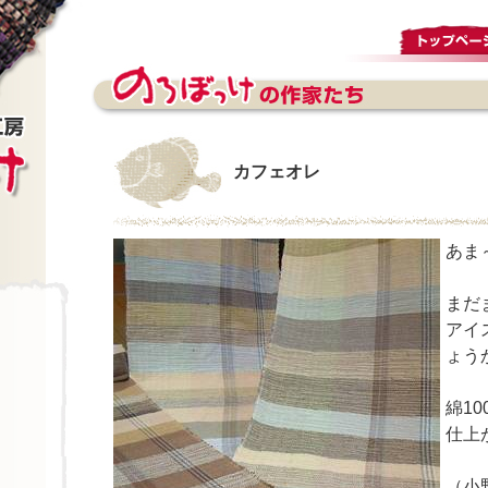
カフェオレ
あま
まだ
アイ
ょう
綿1
仕上
（小