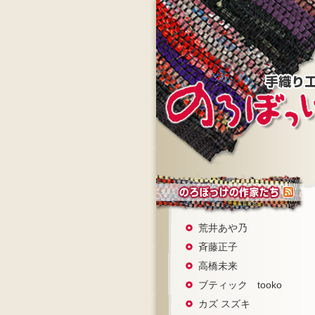
荒井あや乃
斉藤正子
高橋未来
ブティック tooko
カズ スズキ