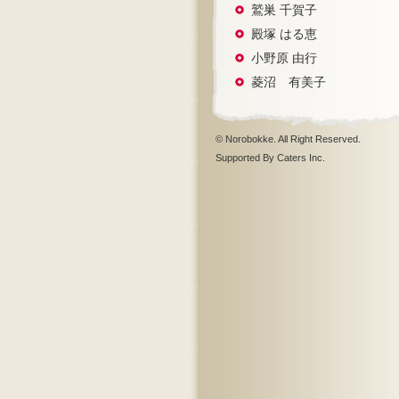
鷲巣 千賀子
殿塚 はる恵
小野原 由行
菱沼 有美子
© Norobokke. All Right Reserved.
Supported By Caters Inc.